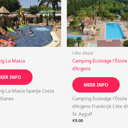
Côte d'Azur
ng La Masia
Camping Écolodge l’Étoile
d’Argens
EER INFO
MEER INFO
g La Masia Spanje Costa
Blanes
Camping Écolodge l’Étoile
d’Argens Frankrijk Côte d
St. Aygulf
€
0.00