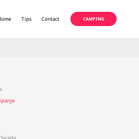
Home
Tips
Contact
CAMPING
s
Spanje
 Dorada