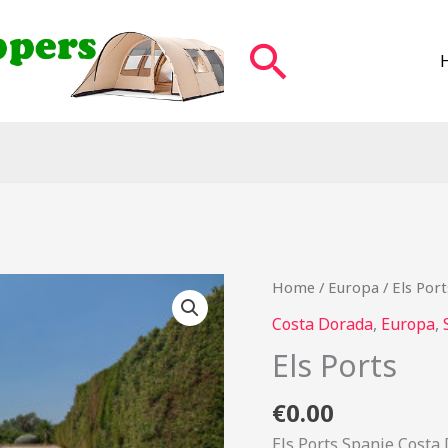
Zoeken
Home
/
Europa
/ Els Port
Costa Dorada
,
Europa
,
Els Ports
€
0.00
Els Ports Spanje Costa