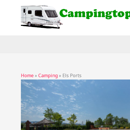
Ga
naar
de
inhoud
Home
»
Camping
»
Els Ports