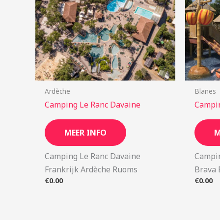
Ardèche
Blanes
Camping Le Ranc Davaine
Campi
MEER INFO
M
Camping Le Ranc Davaine
Campin
Frankrijk Ardèche Ruoms
Brava 
€
0.00
€
0.00