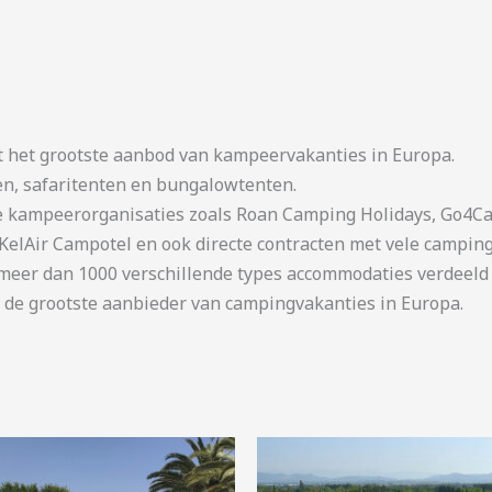
t het grootste aanbod van kampeervakanties in Europa.
en, safaritenten en bungalowtenten.
kampeerorganisaties zoals Roan Camping Holidays, Go4Cam
KelAir Campotel en ook directe contracten met vele camping
er dan 1000 verschillende types accommodaties verdeeld o
 de grootste aanbieder van campingvakanties in Europa.