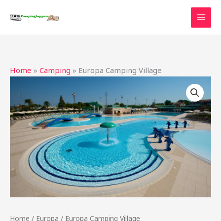
Ga
naar
de
inhoud
Home
»
Camping
»
Europa Camping Village
Home
/
Europa
/ Europa Camping Village