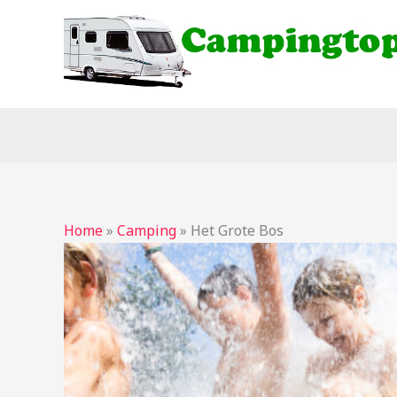
Ga
naar
de
inhoud
Home
»
Camping
»
Het Grote Bos