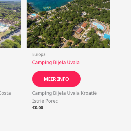
Europa
Camping Bijela Uvala
MEER INFO
Costa
Camping Bijela Uvala Kroatië
Istrië Porec
€
0.00