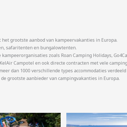
t het grootste aanbod van kampeervakanties in Europa.
en, safaritenten en bungalowtenten.
kampeerorganisaties zoals Roan Camping Holidays, Go4Cam
KelAir Campotel en ook directe contracten met vele camping
er dan 1000 verschillende types accommodaties verdeeld o
 de grootste aanbieder van campingvakanties in Europa.