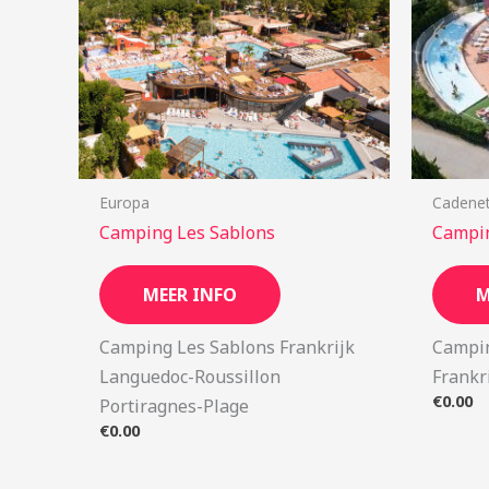
Europa
Cadene
Camping Les Sablons
Campin
MEER INFO
M
Camping Les Sablons Frankrijk
Campin
Languedoc-Roussillon
Frankr
€
0.00
Portiragnes-Plage
€
0.00