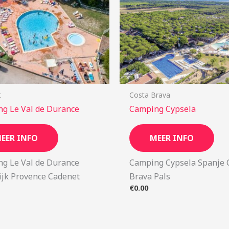
t
Costa Brava
g Le Val de Durance
Camping Cypsela
EER INFO
MEER INFO
g Le Val de Durance
Camping Cypsela Spanje 
ijk Provence Cadenet
Brava Pals
€
0.00