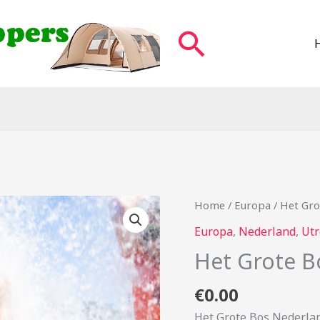
Zoeken
Home
/
Europa
/ Het Gro
Europa
,
Nederland
,
Utr
Het Grote B
€
0.00
Het Grote Bos Nederla