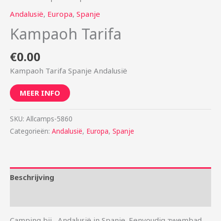
Andalusië
,
Europa
,
Spanje
Kampaoh Tarifa
€
0.00
Kampaoh Tarifa Spanje Andalusië
MEER INFO
SKU:
Allcamps-5860
Categorieën:
Andalusië
,
Europa
,
Spanje
Beschrijving
Aanvullende informatie
Camping bij , Andalusië in Spanje. Eenvoudig zwembad.