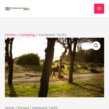
Ga
naar
de
inhoud
Home
»
Camping
»
Kampaoh Tarifa
Home
/
Europa
/ Kampaoh Tarifa