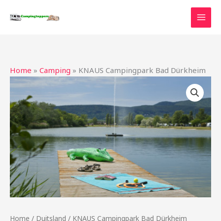
Ga
naar
de
inhoud
Home
»
Camping
»
KNAUS Campingpark Bad Dürkheim
Home
/
Duitsland
/ KNAUS Campingpark Bad Dürkheim