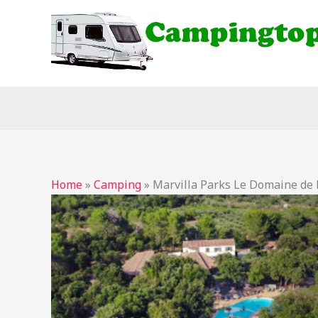
Ga
naar
de
inhoud
Home
»
Camping
»
Marvilla Parks Le Domaine de