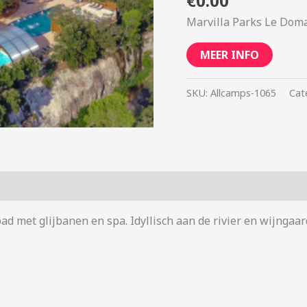
€
0.00
Marvilla Parks Le Dom
MEER INFO
SKU:
Allcamps-1065
Cat
d met glijbanen en spa. Idyllisch aan de rivier en wijngaar