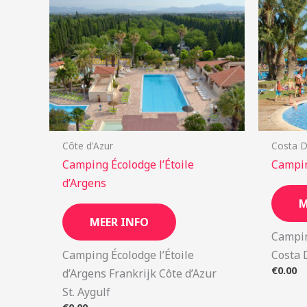
Côte d'Azur
Costa 
Camping Écolodge l’Étoile
Campin
d’Argens
M
MEER INFO
Campin
Camping Écolodge l’Étoile
Costa 
€
0.00
d’Argens Frankrijk Côte d’Azur
St. Aygulf