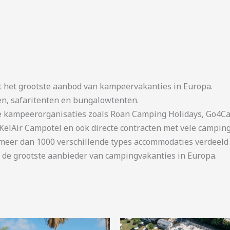
t het grootste aanbod van kampeervakanties in Europa.
en, safaritenten en bungalowtenten.
kampeerorganisaties zoals Roan Camping Holidays, Go4Cam
KelAir Campotel en ook directe contracten met vele camping
er dan 1000 verschillende types accommodaties verdeeld o
 de grootste aanbieder van campingvakanties in Europa.