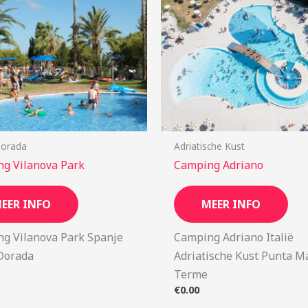
Dorada
Adriatische Kust
g Vilanova Park
Camping Adriano
EER INFO
MEER INFO
g Vilanova Park Spanje
Camping Adriano Italië
Dorada
Adriatische Kust Punta M
Terme
€
0.00