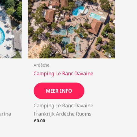
Ardèche
Camping Le Ranc Davaine
MEER INFO
Camping Le Ranc Davaine
arina
Frankrijk Ardèche Ruoms
€
0.00