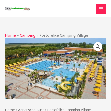
Ga
naar
de
inhoud
Home
»
Camping
»
Portofelice Camping Village
Home
/
Adriatische Kust
/ Portofelice Camping Village