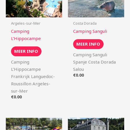
Argeles-sur-Mer
Costa Dorada
Camping
Camping Sanguli
L’Hippocampe
MEER INFO
MEER INFO
Camping Sanguli
Camping
Spanje Costa Dorada
L’Hippocampe
Salou
€
0.00
Frankrijk Languedoc-
Roussillon Argeles-
sur-Mer
€
0.00