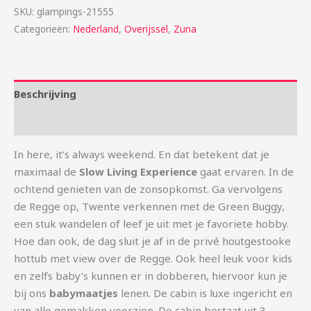
SKU:
glampings-21555
Categorieën:
Nederland
,
Overijssel
,
Zuna
Beschrijving
Aanvullende informatie
In here, it’s always weekend. En dat betekent dat je
maximaal de
Slow Living Experience
gaat ervaren. In de
ochtend genieten van de zonsopkomst. Ga vervolgens
de Regge op, Twente verkennen met de Green Buggy,
een stuk wandelen of leef je uit met je favoriete hobby.
Hoe dan ook, de dag sluit je af in de privé houtgestooke
hottub met view over de Regge. Ook heel leuk voor kids
en zelfs baby’s kunnen er in dobberen, hiervoor kun je
bij ons
babymaatjes
lenen. De cabin is luxe ingericht en
van alle gemakken voorzien. De cabin bestaat uit 3