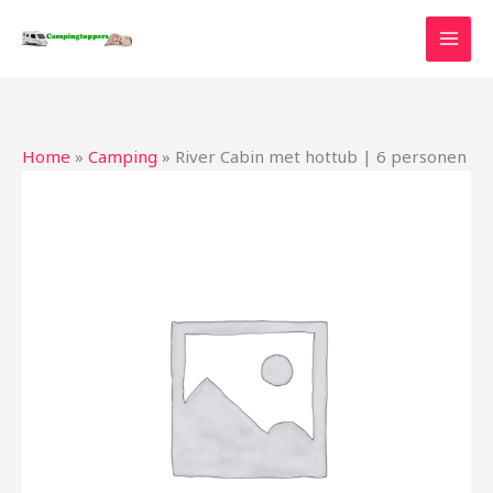
Ga
naar
de
inhoud
Home
»
Camping
»
River Cabin met hottub | 6 personen