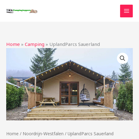
Ga
naar
de
inhoud
Home
»
Camping
»
UplandParcs Sauerland
Home
/
Noordrijn-Westfalen
/ UplandParcs Sauerland