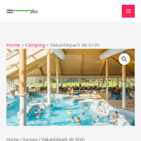
Ga
naar
de
inhoud
Home
»
Camping
»
Vakantiepark de Krim
Home
/
Europa
/ Vakantiepark de Krim