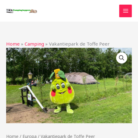
Ga
naar
de
inhoud
Home
»
Camping
»
Vakantiepark de Toffe Peer
Home
/
Europa
/ Vakantiepark de Toffe Peer