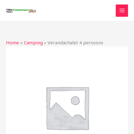
Ga
naar
de
inhoud
Home
»
Camping
»
Verandachalet 4 persoons