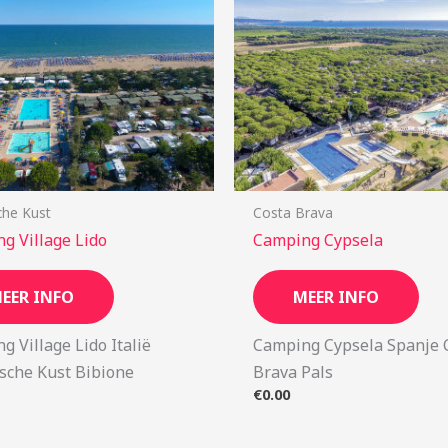
che Kust
Costa Brava
g Village Lido
Camping Cypsela
EER INFO
MEER INFO
g Village Lido Italië
Camping Cypsela Spanje 
ische Kust Bibione
Brava Pals
€
0.00