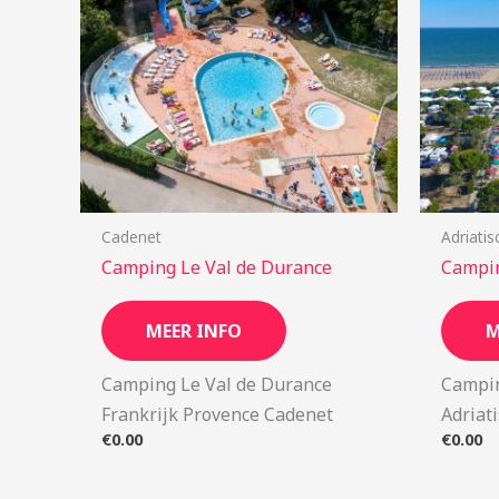
Cadenet
Adriatis
Camping Le Val de Durance
Campin
MEER INFO
M
Camping Le Val de Durance
Campin
Frankrijk Provence Cadenet
Adriat
€
0.00
€
0.00