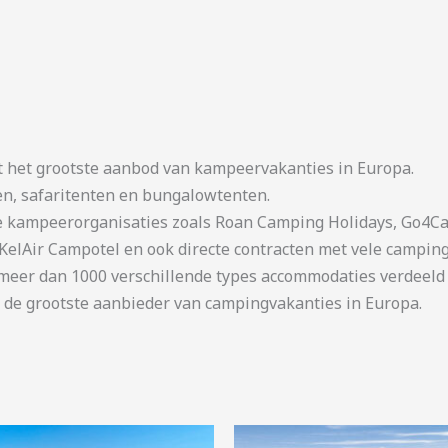
t het grootste aanbod van kampeervakanties in Europa.
en, safaritenten en bungalowtenten.
kampeerorganisaties zoals Roan Camping Holidays, Go4Cam
KelAir Campotel en ook directe contracten met vele camping
er dan 1000 verschillende types accommodaties verdeeld o
 de grootste aanbieder van campingvakanties in Europa.