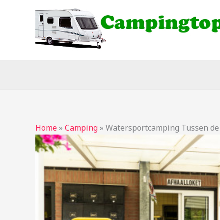
Ga
naar
de
inhoud
Home
»
Camping
»
Watersportcamping Tussen de