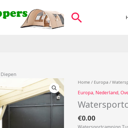
Zoeken
 Diepen
Home
/
Europa
/ Waters
Europa
,
Nederland
,
Ove
Watersport
€
0.00
Watersportcamping Tus