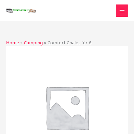
Ga
naar
de
inhoud
Home
»
Camping
»
Comfort Chalet für 6