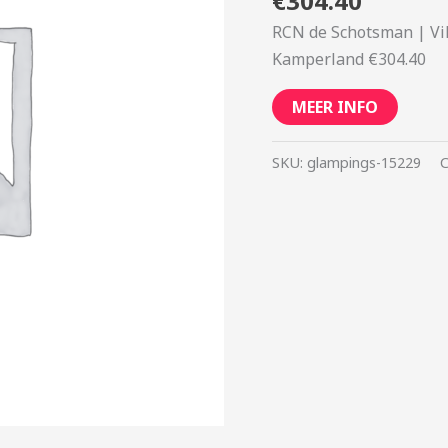
€
304.40
RCN de Schotsman | Vi
Kamperland €304.40
MEER INFO
SKU:
glampings-15229
C