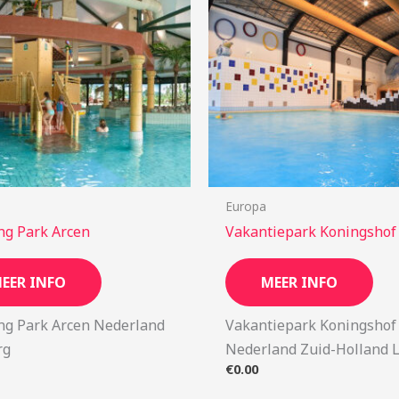
Europa
g Park Arcen
Vakantiepark Koningshof
EER INFO
MEER INFO
g Park Arcen Nederland
Vakantiepark Koningshof
rg
Nederland Zuid-Holland 
€
0.00