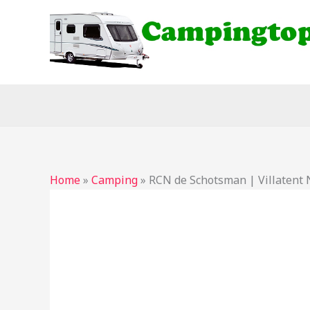
Ga
naar
de
inhoud
Home
»
Camping
»
RCN de Schotsman | Villatent 