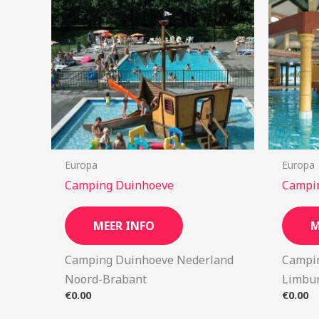
Europa
Europa
Camping Duinhoeve
Campin
MEER INFO
M
Camping Duinhoeve Nederland
Campin
Noord-Brabant
Limbu
€
0.00
€
0.00